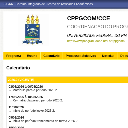
SIGAA - Sistema Integrado de Gestão de Atividades Acadêmicas
CPPGCOM/CCE
COORDENACAO DO PROGR
UNIVERSIDADE FEDERAL DO PIA
http://www.posgraduacao.ufpi.br//ppgcom
Programa
Ensino
Calendário
Processos Seletivos
Notícias
Doc
Calendário
2026.2 (VIGENTE)
03/08/2026 à 06/08/2026
→ Matrícula para o período 2026.2.
17/08/2026 à 18/08/2026
→ Re-matrícula para o período 2026.2.
11/08/2026
→ Início do período letivo 2026.2.
09/09/2026
→ Início do período trancamento de turma 2026.2.
15/09/2026