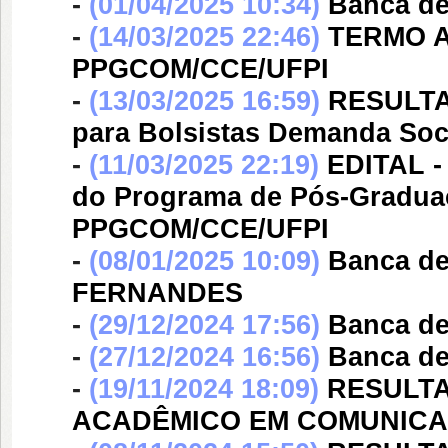
-
(01/04/2025 10:34)
Banca d
-
(14/03/2025 22:46)
TERMO AD
PPGCOM/CCE/UFPI
-
(13/03/2025 16:59)
RESULTAD
para Bolsistas Demanda Soc
-
(11/03/2025 22:19)
EDITAL -
do Programa de Pós-Gradua
PPGCOM/CCE/UFPI
-
(08/01/2025 10:09)
Banca d
FERNANDES
-
(29/12/2024 17:56)
Banca d
-
(27/12/2024 16:56)
Banca d
-
(19/11/2024 18:09)
RESULTA
ACADÊMICO EM COMUNIC