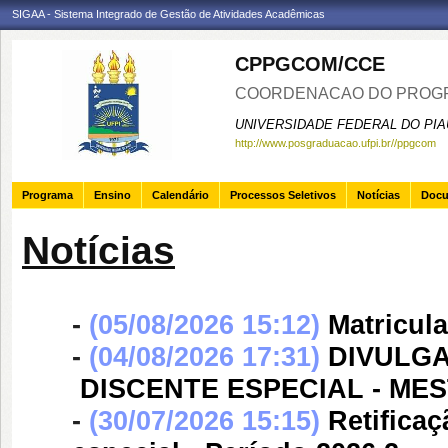
SIGAA - Sistema Integrado de Gestão de Atividades Acadêmicas
CPPGCOM/CCE
COORDENACAO DO PROGR
UNIVERSIDADE FEDERAL DO PIA
http://www.posgraduacao.ufpi.br//ppgcom
Programa
Ensino
Calendário
Processos Seletivos
Notícias
Doc
Notícias
-
(05/08/2026 15:12)
Matricul
-
(04/08/2026 17:31)
DIVULGA
 DISCENTE ESPECIAL - 
-
(30/07/2026 15:15)
Retificaç