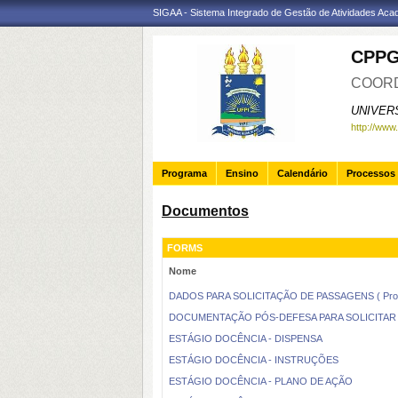
SIGAA - Sistema Integrado de Gestão de Atividades Ac
CPP
COORD
UNIVER
http://www
Programa
Ensino
Calendário
Processos 
Documentos
FORMS
Nome
DADOS PARA SOLICITAÇÃO DE PASSAGENS ( Profess
DOCUMENTAÇÃO PÓS-DEFESA PARA SOLICITAR
ESTÁGIO DOCÊNCIA - DISPENSA
ESTÁGIO DOCÊNCIA - INSTRUÇÕES
ESTÁGIO DOCÊNCIA - PLANO DE AÇÃO