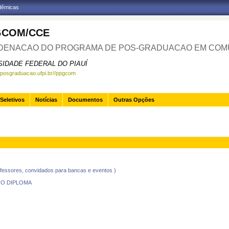
adêmicas
GCOM/CCE
ENACAO DO PROGRAMA DE POS-GRADUACAO EM COM
SIDADE FEDERAL DO PIAUÍ
.posgraduacao.ufpi.br//ppgcom
Seletivos
Notícias
Documentos
Outras Opções
ores, convidados para bancas e eventos )
 O DIPLOMA