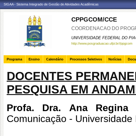
SIGAA - Sistema Integrado de Gestão de Atividades Acadêmicas
CPPGCOM/CCE
COORDENACAO DO PROGR
UNIVERSIDADE FEDERAL DO PIA
http://www.posgraduacao.ufpi.br//ppgcom
Programa
Ensino
Calendário
Processos Seletivos
Notícias
Doc
DOCENTES PERMANEN
PESQUISA EM ANDA
Profa. Dra. Ana Regina
Comunicação - Universidade 