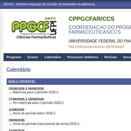
SIGAA - Sistema Integrado de Gestão de Atividades Acadêmicas
CPPGCFAR/CCS
COORDENACAO DO PROGR
FARMACEUTICAS/CCS
UNIVERSIDADE FEDERAL DO PIA
http://www.posgraduacao.ufpi.br//ppgcf
Programa
Ensino
Calendário
Processos Seletivos
Notícias
Doc
Calendário
2026.2 (VIGENTE)
03/08/2026 à 06/08/2026
→ Matrícula para o período 2026.2.
17/08/2026 à 18/08/2026
→ Re-matrícula para o período 2026.2.
11/08/2026
→ Início do período letivo 2026.2.
09/09/2026
→ Início do período trancamento de turma 2026.2.
15/09/2026