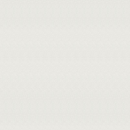
Interno - 2128442 - FELIPE CAVALCA
Externo à Instituição - 061.***.***
Presidente - 1731057 - JOAO MAR
Externo à Instituição - 049.***.
UNINTA
Externo à Instituição - 603.***.***-84
Cadastrada em: 04/08/2026