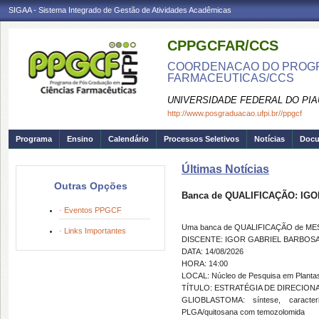
SIGAA - Sistema Integrado de Gestão de Atividades Acadêmicas
CPPGCFAR/CCS
COORDENACAO DO PROGR
FARMACEUTICAS/CCS
UNIVERSIDADE FEDERAL DO PIA
http://www.posgraduacao.ufpi.br//ppgcf
Programa
Ensino
Calendário
Processos Seletivos
Notícias
Doc
Últimas Notícias
Outras Opções
Banca de QUALIFICAÇÃO: I
· Eventos PPGCF
Uma banca de QUALIFICAÇÃO de MEST
· Links Importantes
DISCENTE: IGOR GABRIEL BARBOS
DATA: 14/08/2026
HORA: 14:00
LOCAL: Núcleo de Pesquisa em Planta
TÍTULO: ESTRATÉGIA DE DIRECIO
GLIOBLASTOMA: síntese, caracter
PLGA/quitosana com temozolomida