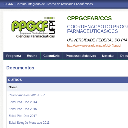
SIGAA - Sistema Integrado de Gestão de Atividades Acadêmicas
CPPGCFAR/CCS
COORDENACAO DO PROGR
FARMACEUTICAS/CCS
UNIVERSIDADE FEDERAL DO PIA
http://www.posgraduacao.ufpi.br//ppgcf
Programa
Ensino
Calendário
Processos Seletivos
Notícias
Doc
Documentos
OUTROS
Nome
Calendário Pós 2025 UFPI
Edital Pós-Doc 2014
Edital Pós-Doc 2015
Edital Pós-Doc 2017
Edital Seleção Mestrado 2011