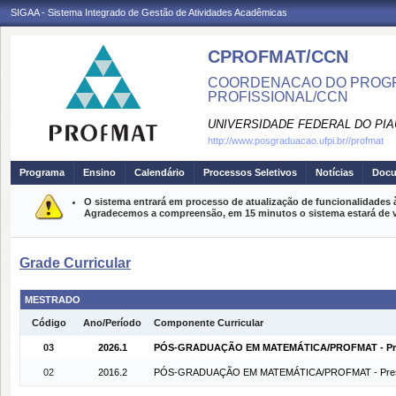
SIGAA - Sistema Integrado de Gestão de Atividades Acadêmicas
CPROFMAT/CCN
COORDENACAO DO PROGR
PROFISSIONAL/CCN
UNIVERSIDADE FEDERAL DO PIA
http://www.posgraduacao.ufpi.br//profmat
Programa
Ensino
Calendário
Processos Seletivos
Notícias
Doc
O sistema entrará em processo de atualização de funcionalidades 
Agradecemos a compreensão, em 15 minutos o sistema estará de v
Grade Curricular
MESTRADO
Código
Ano/Período
Componente Curricular
03
2026.1
PÓS-GRADUAÇÃO EM MATEMÁTICA/PROFMAT - Pres
02
2016.2
PÓS-GRADUAÇÃO EM MATEMÁTICA/PROFMAT - Prese