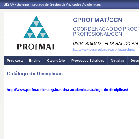
SIGAA - Sistema Integrado de Gestão de Atividades Acadêmicas
CPROFMAT/CCN
COORDENACAO DO PROGR
PROFISSIONAL/CCN
UNIVERSIDADE FEDERAL DO PIA
http://www.posgraduacao.ufpi.br//profmat
Programa
Ensino
Calendário
Processos Seletivos
Notícias
Doc
Catálogo de Disciplinas
http://www.profmat-sbm.org.br/rotina-academica/catalogo-de-disciplinas/