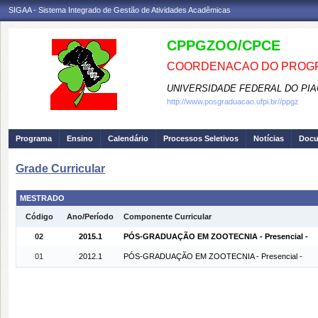
SIGAA - Sistema Integrado de Gestão de Atividades Acadêmicas
CPPGZOO/CPCE
COORDENACAO DO PROGR
UNIVERSIDADE FEDERAL DO PIA
http://www.posgraduacao.ufpi.br//ppgz
Programa
Ensino
Calendário
Processos Seletivos
Notícias
Doc
Grade Curricular
MESTRADO
Código
Ano/Período
Componente Curricular
02
2015.1
PÓS-GRADUAÇÃO EM ZOOTECNIA - Presencial -
01
2012.1
PÓS-GRADUAÇÃO EM ZOOTECNIA - Presencial -