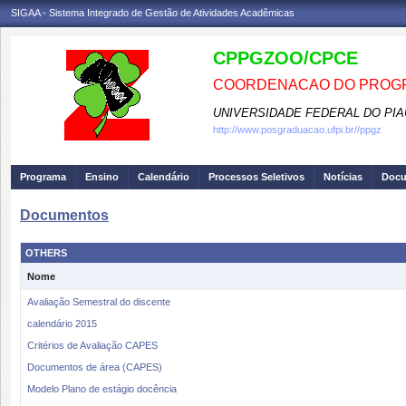
SIGAA - Sistema Integrado de Gestão de Atividades Acadêmicas
CPPGZOO/CPCE
COORDENACAO DO PROGR
UNIVERSIDADE FEDERAL DO PIA
http://www.posgraduacao.ufpi.br//ppgz
Programa
Ensino
Calendário
Processos Seletivos
Notícias
Doc
Documentos
OTHERS
Nome
Avaliação Semestral do discente
calendário 2015
Critérios de Avaliação CAPES
Documentos de área (CAPES)
Modelo Plano de estágio docência