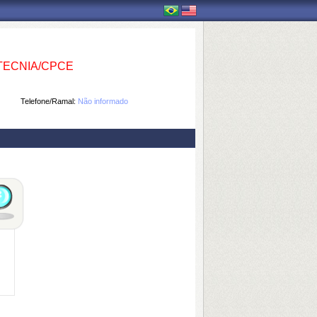
ECNIA/CPCE
Telefone/Ramal:
Não informado