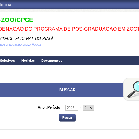
adêmicas
GZOO/CPCE
ENACAO DO PROGRAMA DE POS-GRADUACAO EM ZOOT
SIDADE FEDERAL DO PIAUÍ
.posgraduacao.ufpi.br//ppgz
Seletivos
Notícias
Documentos
BUSCAR
.
Ano . Período: