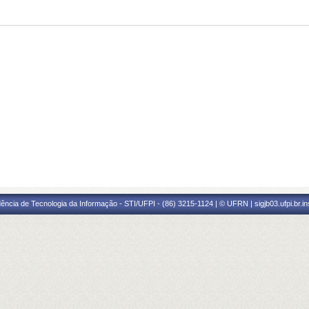
ência de Tecnologia da Informação - STI/UFPI - (86) 3215-1124 | © UFRN | sigjb03.ufpi.br.i