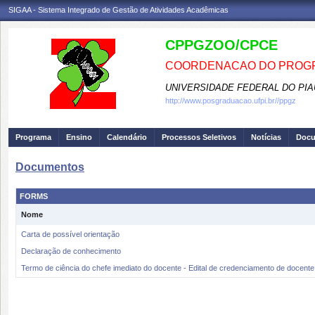
SIGAA - Sistema Integrado de Gestão de Atividades Acadêmicas
CPPGZOO/CPCE
COORDENACAO DO PROGR
UNIVERSIDADE FEDERAL DO PIA
http://www.posgraduacao.ufpi.br//ppgz
Programa
Ensino
Calendário
Processos Seletivos
Notícias
Doc
Documentos
FORMS
Nome
Carta de possível orientação
Declaração de conhecimento
Termo de ciência do chefe imediato do docente - Edital de credenciamento de docen