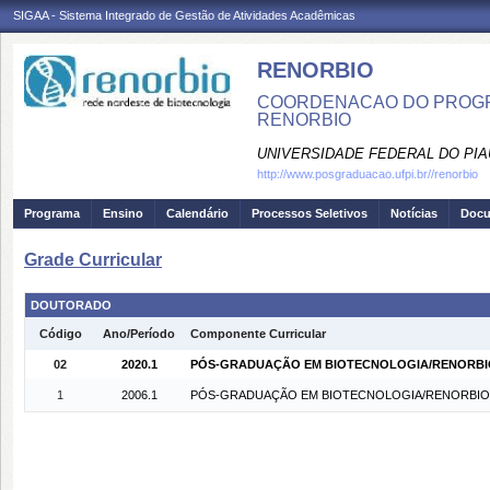
SIGAA - Sistema Integrado de Gestão de Atividades Acadêmicas
RENORBIO
COORDENACAO DO PROGR
RENORBIO
UNIVERSIDADE FEDERAL DO PIA
http://www.posgraduacao.ufpi.br//renorbio
Programa
Ensino
Calendário
Processos Seletivos
Notícias
Doc
Grade Curricular
DOUTORADO
Código
Ano/Período
Componente Curricular
02
2020.1
PÓS-GRADUAÇÃO EM BIOTECNOLOGIA/RENORBIO - 
1
2006.1
PÓS-GRADUAÇÃO EM BIOTECNOLOGIA/RENORBIO - P