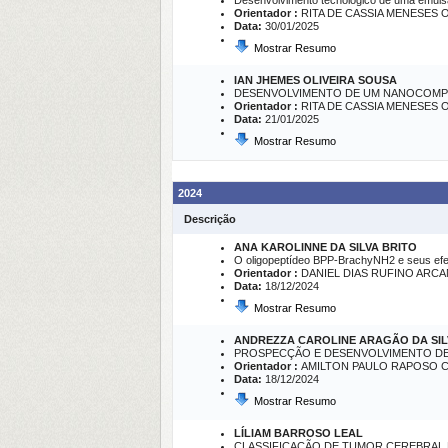
Desenvolvimento tecnológico de uma emulsão
Orientador :
RITA DE CASSIA MENESES 
Data:
30/01/2025
Mostrar Resumo
IAN JHEMES OLIVEIRA SOUSA
DESENVOLVIMENTO DE UM NANOCOMPLE
Orientador :
RITA DE CASSIA MENESES 
Data:
21/01/2025
Mostrar Resumo
2024
Descrição
ANA KAROLINNE DA SILVA BRITO
O oligopeptídeo BPP-BrachyNH2 e seus efeit
Orientador :
DANIEL DIAS RUFINO ARC
Data:
18/12/2024
Mostrar Resumo
ANDREZZA CAROLINE ARAGÃO DA SIL
PROSPECÇÃO E DESENVOLVIMENTO DE
Orientador :
AMILTON PAULO RAPOSO 
Data:
18/12/2024
Mostrar Resumo
LÍLIAM BARROSO LEAL
CLASSIFICAÇÃO DE TUMOR CEREBRAL 