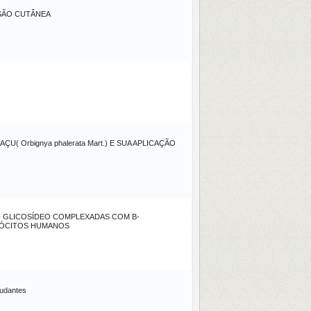
ESÃO CUTÂNEA
Orbignya phalerata Mart.) E SUA APLICAÇÃO
O- GLICOSÍDEO COMPLEXADAS COM Β-
TRÓCITOS HUMANOS
tudantes