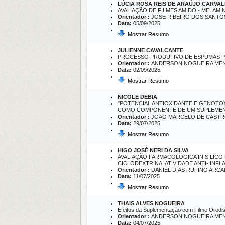
LÚCIA ROSA REIS DE ARAÚJO CARVA
AVALIAÇÃO DE FILMES AMIDO - MELAMI
Orientador :
JOSE RIBEIRO DOS SANTO
Data:
05/09/2025
Mostrar Resumo
JULIENNE CAVALCANTE
PROCESSO PRODUTIVO DE ESPUMAS P
Orientador :
ANDERSON NOGUEIRA ME
Data:
02/09/2025
Mostrar Resumo
NICOLE DEBIA
"POTENCIAL ANTIOXIDANTE E GENOTOX
COMO COMPONENTE DE UM SUPLEMENT
Orientador :
JOAO MARCELO DE CASTR
Data:
29/07/2025
Mostrar Resumo
HIGO JOSÉ NERI DA SILVA
AVALIAÇÃO FARMACOLÓGICA IN SILICO
CICLODEXTRINA: ATIVIDADE ANTI- IN
Orientador :
DANIEL DIAS RUFINO ARC
Data:
11/07/2025
Mostrar Resumo
THAIS ALVES NOGUEIRA
Efeitos da Suplementação com Filme Orodis
Orientador :
ANDERSON NOGUEIRA ME
Data:
04/07/2025