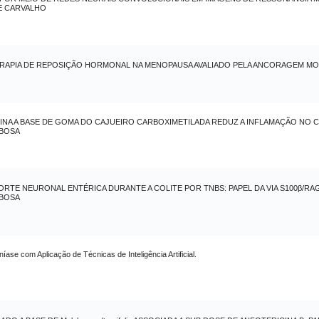
DE CARVALHO
ERAPIA DE REPOSIÇÃO HORMONAL NA MENOPAUSA AVALIADO PELA ANCORAGEM M
NA A BASE DE GOMA DO CAJUEIRO CARBOXIMETILADA REDUZ A INFLAMAÇÃO NO 
RBOSA
RTE NEURONAL ENTÉRICA DURANTE A COLITE POR TNBS: PAPEL DA VIA S100β/RA
RBOSA
ase com Aplicação de Técnicas de Inteligência Artificial.