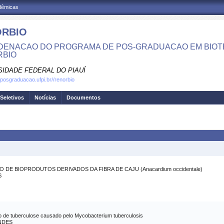
adêmicas
ORBIO
ENACAO DO PROGRAMA DE POS-GRADUACAO EM BIOTE
RBIO
SIDADE FEDERAL DO PIAUÍ
.posgraduacao.ufpi.br//renorbio
Seletivos
Notícias
Documentos
E BIOPRODUTOS DERIVADOS DA FIBRA DE CAJU (Anacardium occidentale)
S
co de tuberculose causado pelo Mycobacterium tuberculosis
NDES