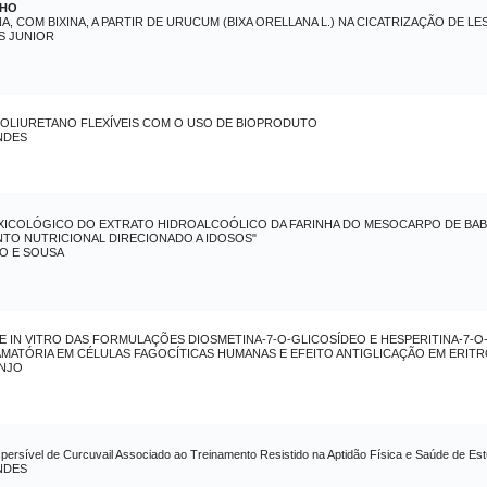
LHO
NA, COM BIXINA, A PARTIR DE URUCUM (BIXA ORELLANA L.) NA CICATRIZAÇÃO DE L
S JUNIOR
OLIURETANO FLEXÍVEIS COM O USO DE BIOPRODUTO
NDES
ICOLÓGICO DO EXTRATO HIDROALCOÓLICO DA FARINHA DO MESOCARPO DE BABAÇU( 
O NUTRICIONAL DIRECIONADO A IDOSOS"
O E SOUSA
 E IN VITRO DAS FORMULAÇÕES DIOSMETINA-7-O-GLICOSÍDEO E HESPERITINA-7-
FLAMATÓRIA EM CÉLULAS FAGOCÍTICAS HUMANAS E EFEITO ANTIGLICAÇÃO EM ERI
ANJO
persível de Curcuvail Associado ao Treinamento Resistido na Aptidão Física e Saúde de Es
NDES