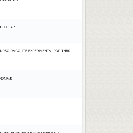
OLECULAR
CURSO DA COLITE EXPERIMENTAL POR TNBS
GE/NFκB