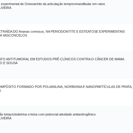
lo experimental de Osteoartrite da articulação temporomandibular em ratos
IVEIRA
TRAÍDA DO Ananas comosus, NA PERIODONTITE E ESTEATOSE EXPERIMENTAIS
RA VASCONCELOS
ATO ANTITUMORAL EM ESTUDOS PRÉ-CLÍNICOS CONTRA O CÂNCER DE MAMA.
O E SOUSA
OMPÓSITO FORMADO POR POLIANILINA, NORBIXINA E NANOPARTÍCULAS DE PRATA
S
 betaciclodetrina-crisina com potencial atividade antiandrogênico
IVEIRA