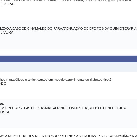
 contendo farnesol: obtenção, caracterização e avaliação de atividade gastroprotetora.
OLIVEIRA
XO A BASE DE CINAMALDEÍDO PARA ATENUAÇÃO DE EFEITOS DA QUIMIOTERAPIA
OLIVEIRA
os metabólicos e antioxidantes em modelo experimental de diabetes tipo 2
ANJO
VA
 MICROCÁPSULAS DE PLASMA CAPRINO COM APLICAÇÃO BIOTECNOLÓGICA
COSTA
POR MEIO DE REDES NEURAIS CONVOLUCIONAIS EM IMAGENS DE RESSONÂNCIA 