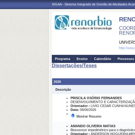
SIGAA - Sistema Integrado de Gestão de Atividades Ac
REN
COORD
RENO
UNIVER
http://www
Programa
Ensino
Calendário
Processos 
Dissertações/Teses
2026
Descrição
PRISCILA OSÓRIO FERNANDES
DESENVOLVIMENTO E CARACTERIZAÇÃO D
Orientador :
LIVIO CESAR CUNHA NUNE
Data:
08/06/2026
Mostrar Resumo
AMANDO OLIVEIRA MATIAS
Biossensor impedimétrico para o diagnósti
Orientador :
ANDERSON NOGUEIRA ME