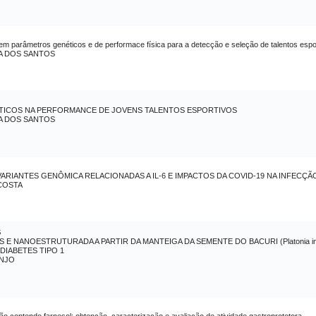
m parâmetros genéticos e de performace física para a detecção e seleção de talentos espo
A DOS SANTOS
ÉTICOS NA PERFORMANCE DE JOVENS TALENTOS ESPORTIVOS
A DOS SANTOS
VARIANTES GENÔMICA RELACIONADAS A IL-6 E IMPACTOS DA COVID-19 NA INFECÇ
COSTA
S
E NANOESTRUTURADA A PARTIR DA MANTEIGA DA SEMENTE DO BACURI (Platonia in
DIABETES TIPO 1
ANJO