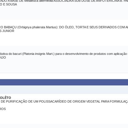
 A BASE DE Melaleuca alternifolia ASSOCIADA A SUB DOSE DE ANFOTERICINA B.
O E SOUSA
BABAÇU (Orbignya phalerata Martius): DO ÓLEO, TORTA E SEUS DERIVADOS COM 
S JUNIOR
dutiva do bacuri (Platonia insignis Mart.) para o desenvolvimento de produtos com aplicaçã
ANJO
NOLÊTO
DE PURIFICAÇÃO DE UM POLISSACARÍDEO DE ORIGEM VEGETAL PARA FORMULAÇ
ROS