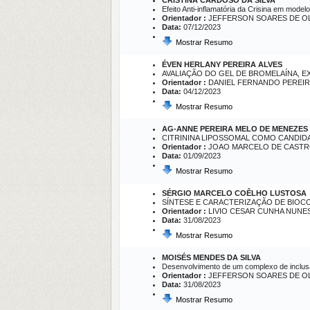
CRISTINA CARDOSO DA SILVA
Efeito Anti-inflamatória da Crisina em mode
Orientador :
JEFFERSON SOARES DE OL
Data:
07/12/2023
Mostrar Resumo
ÉVEN HERLANY PEREIRA ALVES
AVALIAÇÃO DO GEL DE BROMELAÍNA, EX
Orientador :
DANIEL FERNANDO PEREI
Data:
04/12/2023
Mostrar Resumo
AG-ANNE PEREIRA MELO DE MENEZES
CITRININA LIPOSSOMAL COMO CANDID
Orientador :
JOAO MARCELO DE CASTR
Data:
01/09/2023
Mostrar Resumo
SÉRGIO MARCELO COÊLHO LUSTOSA
SÍNTESE E CARACTERIZAÇÃO DE BIOC
Orientador :
LIVIO CESAR CUNHA NUNE
Data:
31/08/2023
Mostrar Resumo
MOISÉS MENDES DA SILVA
Desenvolvimento de um complexo de inclusão
Orientador :
JEFFERSON SOARES DE OL
Data:
31/08/2023
Mostrar Resumo