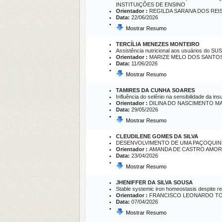
INSTITUIÇÕES DE ENSINO
Orientador :
REGILDA SARAIVA DOS REI
Data:
22/06/2026
Mostrar Resumo
TERCÍLIA MENEZES MONTEIRO
Assistência nutricional aos usuários do SU
Orientador :
MARIZE MELO DOS SANTO
Data:
11/06/2026
Mostrar Resumo
TAMIRES DA CUNHA SOARES
Influência do selênio na sensibilidade da in
Orientador :
DILINA DO NASCIMENTO M
Data:
29/05/2026
Mostrar Resumo
CLEUDILENE GOMES DA SILVA
DESENVOLVIMENTO DE UMA PAÇOQUINH
Orientador :
AMANDA DE CASTRO AMOR
Data:
23/04/2026
Mostrar Resumo
JHENIFFER DA SILVA SOUSA
Stable systemic iron homeostasis despite r
Orientador :
FRANCISCO LEONARDO TO
Data:
07/04/2026
Mostrar Resumo