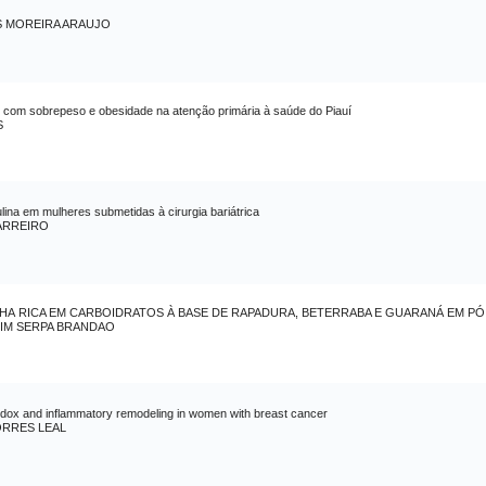
S MOREIRA ARAUJO
S com sobrepeso e obesidade na atenção primária à saúde do Piauí
S
sulina em mulheres submetidas à cirurgia bariátrica
ARREIRO
A RICA EM CARBOIDRATOS À BASE DE RAPADURA, BETERRABA E GUARANÁ EM PÓ
IM SERPA BRANDAO
edox and inflammatory remodeling in women with breast cancer
RRES LEAL