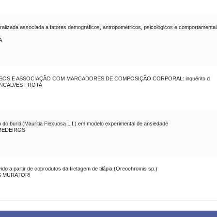
alizada associada a fatores demográficos, antropométricos, psicológicos e comportamentai
A
SOS E ASSOCIAÇÃO COM MARCADORES DE COMPOSIÇÃO CORPORAL: inquérito d
NCALVES FROTA
o do buriti (Mauritia Flexuosa L.f.) em modelo experimental de ansiedade
MEDEIROS
o a partir de coprodutos da filetagem de tilápia (Oreochromis sp.)
S MURATORI