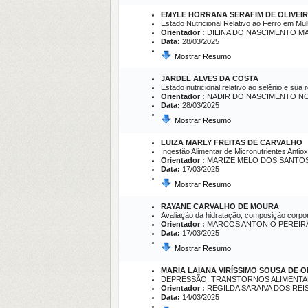
EMYLE HORRANA SERAFIM DE OLIVEI
Estado Nutricional Relativo ao Ferro em M
Orientador :
DILINA DO NASCIMENTO M
Data:
28/03/2025
Mostrar Resumo
JARDEL ALVES DA COSTA
Estado nutricional relativo ao selênio e sua 
Orientador :
NADIR DO NASCIMENTO N
Data:
28/03/2025
Mostrar Resumo
LUIZA MARLY FREITAS DE CARVALHO
Ingestão Alimentar de Micronutrientes Antiox
Orientador :
MARIZE MELO DOS SANTO
Data:
17/03/2025
Mostrar Resumo
RAYANE CARVALHO DE MOURA
Avaliação da hidratação, composição corpo
Orientador :
MARCOS ANTONIO PEREIR
Data:
17/03/2025
Mostrar Resumo
MARIA LAIANA VIRÍSSIMO SOUSA DE O
DEPRESSÃO, TRANSTORNOS ALIMENTAR
Orientador :
REGILDA SARAIVA DOS REI
Data:
14/03/2025