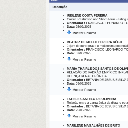
Descrição
IRISLENE COSTA PEREIRA
Caloric Restriction and Short-Term Fasting 
Orientador :
FRANCISCO LEONARDO TO
Data:
25/09/2025
Mostrar Resumo
BEATRIZ DE MELLO PEREIRA RÊGO
Jejum de curto prazo e melatonina potencia
Orientador :
FRANCISCO LEONARDO TO
Data:
07/08/2025
Mostrar Resumo
MARIA THAIRLE DOS SANTOS DE OLI
RELAÇÃO DO PADRÃO EMPÍRICO INFLA
DOENÇA RENAL CRÔNICA
Orientador :
BETANIA DE JESUS E SILVA
Data:
03/07/2025
Mostrar Resumo
TATIELE CASTELO DE OLIVEIRA
Relação entre a carga ácida da dieta, o est
Orientador :
BETANIA DE JESUS E SILVA
Data:
25/06/2025
Mostrar Resumo
MARILENE MAGALHÃES DE BRITO