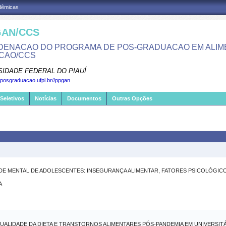
adêmicas
AN/CCS
ENACAO DO PROGRAMA DE POS-GRADUACAO EM ALIM
CAO/CCS
SIDADE FEDERAL DO PIAUÍ
.posgraduacao.ufpi.br//ppgan
Seletivos
Notícias
Documentos
Outras Opções
E MENTAL DE ADOLESCENTES: INSEGURANÇA ALIMENTAR, FATORES PSICOLÓGIC
A
QUALIDADE DA DIETA E TRANSTORNOS ALIMENTARES PÓS-PANDEMIA EM UNIVERSI