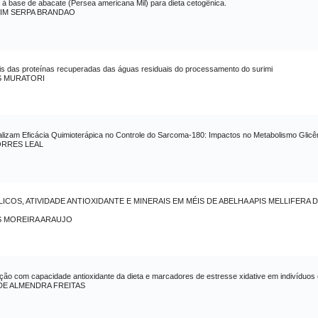
à base de abacate (Persea americana Mil) para dieta cetogênica.
IM SERPA BRANDAO
nais das proteínas recuperadas das águas residuais do processamento do surimi
S MURATORI
alizam Eficácia Quimioterápica no Controle do Sarcoma-180: Impactos no Metabolismo Glicê
RRES LEAL
COS, ATIVIDADE ANTIOXIDANTE E MINERAIS EM MÉIS DE ABELHA APIS MELLIFERA
S MOREIRA ARAUJO
ção com capacidade antioxidante da dieta e marcadores de estresse xidative em indivíduo
 DE ALMENDRA FREITAS