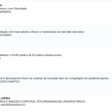
RA
ulheres com Obesidade
ARREIRO
relação com marcadores clínicos e nutricionais na retocolite ulcerativa
OGUEIRA
idantes e Perfil Lipídico de Escolares Adolescentes
S
ral e desempenho físico de ciclistas de mountain bike em competição em ambiente quente
A DOS SANTOS
LIVEIRA
ES E IMAGEM CORPORAL PÓS-PANDEMIA EM UNIVERSITÁRIOS
S MOREIRA ARAUJO