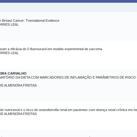
in Breast Cancer: Translational Evidence
RRES LEAL
lizam a eficácia do 5-fluorouracil em modelo experimental de sarcoma
RRES LEAL
VEIRA CARVALHO
MATÓRIO DA DIETA COM MARCADORES DE INFLAMAÇÃO E PARÂMETROS DE RISCO
 DE ALMENDRA FREITAS
ado nutricional e o risco de osteodistrofia renal em pacientes com doença renal crônica em h
 DE ALMENDRA FREITAS