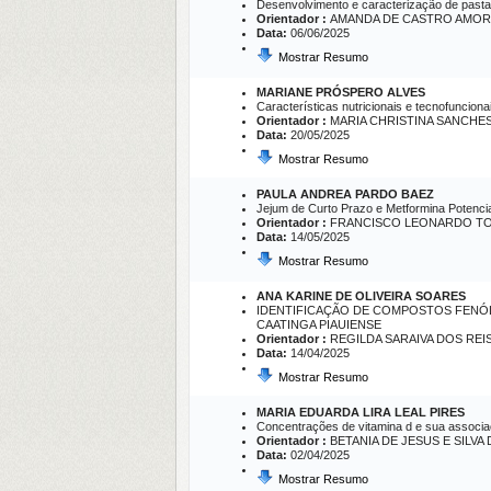
Desenvolvimento e caracterização de pasta 
Orientador :
AMANDA DE CASTRO AMOR
Data:
06/06/2025
Mostrar Resumo
MARIANE PRÓSPERO ALVES
Características nutricionais e tecnofuncio
Orientador :
MARIA CHRISTINA SANCHE
Data:
20/05/2025
Mostrar Resumo
PAULA ANDREA PARDO BAEZ
Jejum de Curto Prazo e Metformina Potenci
Orientador :
FRANCISCO LEONARDO TO
Data:
14/05/2025
Mostrar Resumo
ANA KARINE DE OLIVEIRA SOARES
IDENTIFICAÇÃO DE COMPOSTOS FENÓLI
CAATINGA PIAUIENSE
Orientador :
REGILDA SARAIVA DOS REI
Data:
14/04/2025
Mostrar Resumo
MARIA EDUARDA LIRA LEAL PIRES
Concentrações de vitamina d e sua associa
Orientador :
BETANIA DE JESUS E SILVA
Data:
02/04/2025
Mostrar Resumo