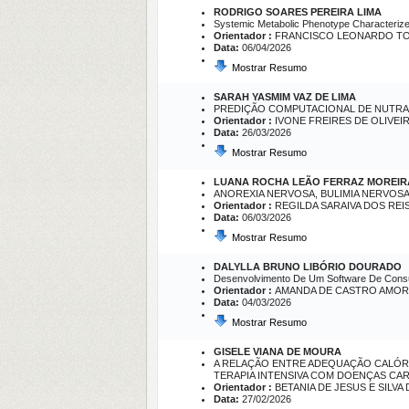
RODRIGO SOARES PEREIRA LIMA
Systemic Metabolic Phenotype Characterized
Orientador :
FRANCISCO LEONARDO TO
Data:
06/04/2026
Mostrar Resumo
SARAH YASMIM VAZ DE LIMA
PREDIÇÃO COMPUTACIONAL DE NUTRA
Orientador :
IVONE FREIRES DE OLIVEI
Data:
26/03/2026
Mostrar Resumo
LUANA ROCHA LEÃO FERRAZ MOREIR
ANOREXIA NERVOSA, BULIMIA NERVOSA
Orientador :
REGILDA SARAIVA DOS REI
Data:
06/03/2026
Mostrar Resumo
DALYLLA BRUNO LIBÓRIO DOURADO
Desenvolvimento De Um Software De Consul
Orientador :
AMANDA DE CASTRO AMOR
Data:
04/03/2026
Mostrar Resumo
GISELE VIANA DE MOURA
A RELAÇÃO ENTRE ADEQUAÇÃO CALÓRI
TERAPIA INTENSIVA COM DOENÇAS CA
Orientador :
BETANIA DE JESUS E SILVA
Data:
27/02/2026