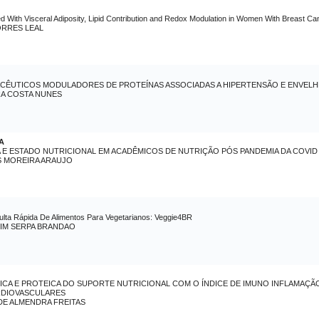
 With Visceral Adiposity, Lipid Contribution and Redox Modulation in Women With Breast Ca
RRES LEAL
CÊUTICOS MODULADORES DE PROTEÍNAS ASSOCIADAS A HIPERTENSÃO E ENVEL
RA COSTA NUNES
A
 E ESTADO NUTRICIONAL EM ACADÊMICOS DE NUTRIÇÃO PÓS PANDEMIA DA COVID
S MOREIRA ARAUJO
ta Rápida De Alimentos Para Vegetarianos: Veggie4BR
IM SERPA BRANDAO
CA E PROTEICA DO SUPORTE NUTRICIONAL COM O ÍNDICE DE IMUNO INFLAMAÇÃO
RDIOVASCULARES
 DE ALMENDRA FREITAS