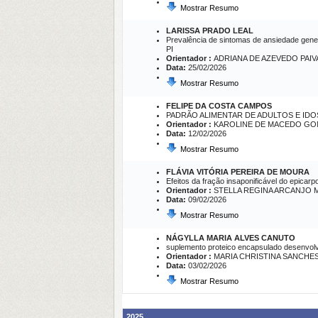
Mostrar Resumo
LARISSA PRADO LEAL
Prevalência de sintomas de ansiedade gener
PI
Orientador :
ADRIANA DE AZEVEDO PAIV
Data:
25/02/2026
Mostrar Resumo
FELIPE DA COSTA CAMPOS
PADRÃO ALIMENTAR DE ADULTOS E IDO
Orientador :
KAROLINE DE MACEDO GO
Data:
12/02/2026
Mostrar Resumo
FLÁVIA VITÓRIA PEREIRA DE MOURA
Efeitos da fração insaponificável do epicarp
Orientador :
STELLA REGINA ARCANJO 
Data:
09/02/2026
Mostrar Resumo
NÁGYLLA MARIA ALVES CANUTO
suplemento proteico encapsulado desenvolvid
Orientador :
MARIA CHRISTINA SANCHE
Data:
03/02/2026
Mostrar Resumo
2025