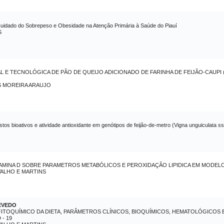
uidado do Sobrepeso e Obesidade na Atenção Primária à Saúde do Piauí
S
E TECNOLÓGICA DE PÃO DE QUEIJO ADICIONADO DE FARINHA DE FEIJÃO-CAUPI (Vig
S MOREIRA ARAUJO
stos bioativos e atividade antioxidante em genótipos de feijão-de-metro (Vigna unguiculata s
MINA D SOBRE PARAMETROS METABÓLICOS E PEROXIDAÇÃO LIPIDICA EM MODELO 
ALHO E MARTINS
EVEDO
 FITOQUÍMICO DA DIETA, PARÂMETROS CLÍNICOS, BIOQUÍMICOS, HEMATOLÓGICOS
- 19