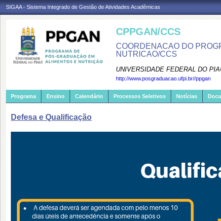
SIGAA - Sistema Integrado de Gestão de Atividades Acadêmicas
CPPGAN/CCS
COORDENACAO DO PROGR
NUTRICAO/CCS
UNIVERSIDADE FEDERAL DO PIA
http://www.posgraduacao.ufpi.br//ppgan
Programa
Ensino
Calendário
Processos Seletivos
Notícias
Doc
Defesa e Qualificação