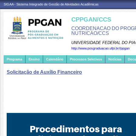
SIGAA - Sistema Integrado de Gestão de Atividades Acadêmicas
CPPGAN/CCS
COORDENACAO DO PROGR
NUTRICAO/CCS
UNIVERSIDADE FEDERAL DO PIA
http://www.posgraduacao.ufpi.br//ppgan
Programa
Ensino
Calendário
Processos Seletivos
Notícias
Doc
Solicitação de Auxílio Financeiro