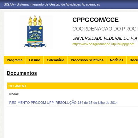
SIGAA - Sistema Integrado de Gestão de Atividades Acadêmicas
CPPGCOM/CCE
COORDENACAO DO PROGR
UNIVERSIDADE FEDERAL DO PIA
http://www.posgraduacao.ufpi.br//ppgcom
Programa
Ensino
Calendário
Processos Seletivos
Notícias
Doc
Documentos
REGIMENT
Nome
REGIMENTO PPGCOM UFPI RESOLUÇÃO 134 de 16 de julho de 2014