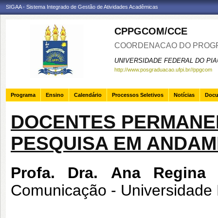
SIGAA - Sistema Integrado de Gestão de Atividades Acadêmicas
CPPGCOM/CCE
COORDENACAO DO PROGR
UNIVERSIDADE FEDERAL DO PIA
http://www.posgraduacao.ufpi.br//ppgcom
Programa
Ensino
Calendário
Processos Seletivos
Notícias
Doc
DOCENTES PERMANEN
PESQUISA EM ANDA
Profa. Dra. Ana Regina
Comunicação - Universidade 