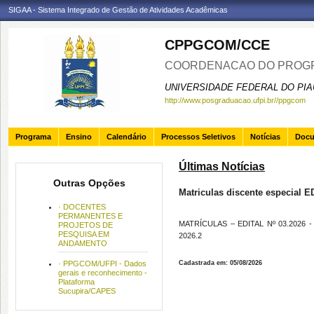
SIGAA - Sistema Integrado de Gestão de Atividades Acadêmicas
CPPGCOM/CCE
COORDENACAO DO PROGR
UNIVERSIDADE FEDERAL DO PIA
http://www.posgraduacao.ufpi.br//ppgcom
Programa
Ensino
Calendário
Processos Seletivos
Notícias
Doc
Últimas Notícias
Outras Opções
Matriculas discente especial E
· DOCENTES
PERMANENTES E
MATRÍCULAS – EDITAL Nº 03.2026
PROJETOS DE
PESQUISA EM
2026.2
ANDAMENTO
· PPGCOM/UFPI - Dados
Cadastrada em: 05/08/2026
gerais e reconhecimento -
Plataforma
Sucupira/CAPES