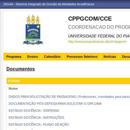
SIGAA - Sistema Integrado de Gestão de Atividades Acadêmicas
CPPGCOM/CCE
COORDENACAO DO PROGR
UNIVERSIDADE FEDERAL DO PIA
http://www.posgraduacao.ufpi.br//ppgcom
Programa
Ensino
Calendário
Processos Seletivos
Notícias
Doc
Documentos
FORMS
Nome
DADOS PARA SOLICITAÇÃO DE PASSAGENS ( Professores, convidados para bancas
DOCUMENTAÇÃO PÓS-DEFESA PARA SOLICITAR O DIPLOMA
ESTÁGIO DOCÊNCIA - DISPENSA
ESTÁGIO DOCÊNCIA - INSTRUÇÕES
ESTÁGIO DOCÊNCIA - PLANO DE AÇÃO