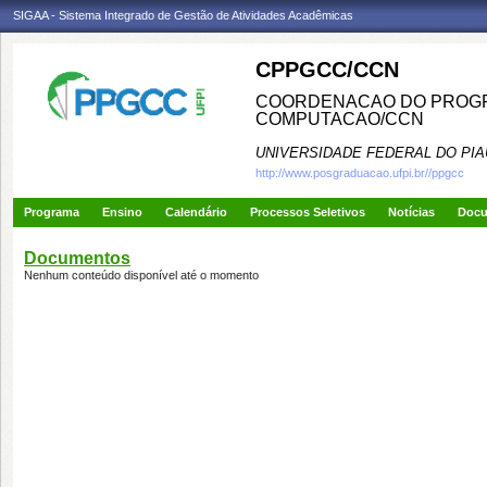
SIGAA - Sistema Integrado de Gestão de Atividades Acadêmicas
CPPGCC/CCN
COORDENACAO DO PROGR
COMPUTACAO/CCN
UNIVERSIDADE FEDERAL DO PIA
http://www.posgraduacao.ufpi.br//ppgcc
Programa
Ensino
Calendário
Processos Seletivos
Notícias
Doc
Documentos
Nenhum conteúdo disponível até o momento