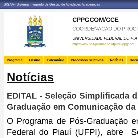
SIGAA - Sistema Integrado de Gestão de Atividades Acadêmicas
CPPGCOM/CCE
COORDENACAO DO PROGR
UNIVERSIDADE FEDERAL DO PIA
http://www.posgraduacao.ufpi.br//ppgcom
Programa
Ensino
Calendário
Processos Seletivos
Notícias
Doc
Notícias
EDITAL - Seleção Simplificada 
Graduação em Comunicação da
O Programa de Pós-Graduação e
Federal do Piauí (UFPI), abre S