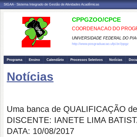
SIGAA - Sistema Integrado de Gestão de Atividades Acadêmicas
CPPGZOO/CPCE
COORDENACAO DO PROGR
UNIVERSIDADE FEDERAL DO PIA
http://www.posgraduacao.ufpi.br//ppgz
Programa
Ensino
Calendário
Processos Seletivos
Notícias
Doc
Notícias
Banca de QUALIFICAÇÃO: IANE
Uma banca de QUALIFICAÇÃO de 
DISCENTE: IANETE LIMA BATIS
DATA: 10/08/2017