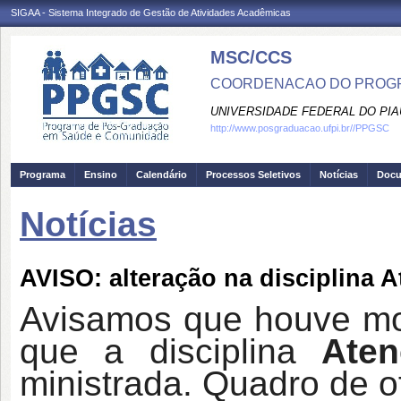
SIGAA - Sistema Integrado de Gestão de Atividades Acadêmicas
MSC/CCS
COORDENACAO DO PROGR
UNIVERSIDADE FEDERAL DO PIA
http://www.posgraduacao.ufpi.br//PPGSC
Programa
Ensino
Calendário
Processos Seletivos
Notícias
Doc
Notícias
AVISO: alteração na disciplina 
Avisamos que houve mod
que a disciplina
Ate
ministrada. Quadro de o