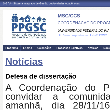
SIGAA - Sistema Integrado de Gestão de Atividades Acadêmicas
MSC/CCS
COORDENACAO DO PROGR
UNIVERSIDADE FEDERAL DO PIA
http://www.posgraduacao.ufpi.br//PPGSC
Programa
Ensino
Calendário
Processos Seletivos
Notícias
Doc
Notícias
Defesa de dissertação
A Coordenação do P
convidar a comunida
amanhã, dia 28/11/