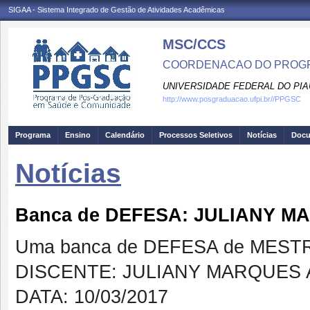
SIGAA - Sistema Integrado de Gestão de Atividades Acadêmicas
MSC/CCS
COORDENACAO DO PROGR
UNIVERSIDADE FEDERAL DO PIA
http://www.posgraduacao.ufpi.br//PPGSC
Programa
Ensino
Calendário
Processos Seletivos
Notícias
Doc
Notícias
Banca de DEFESA: JULIANY 
Uma banca de DEFESA de MESTRAD
DISCENTE: JULIANY MARQUES
DATA: 10/03/2017