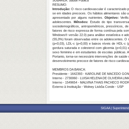
SUBÁREA: Saúde Pública
RESUMO:
Introdução:
O risco cardiovascular é caracterizado po
se em idades precoces. Os hábitos alimentares são u
apresentado por alguns nutrientes.
Objetivo:
Verif
adolescentes.
Métodos:
Estudo do tipo transvers
sociodemográficos, antropométricos, pressóricos, de 
fatores de risco expressa de forma contínua pela soma 
Windows® versão 22.0) para análise estatística e ado
(55,0%) foram observadas entre os adolescentes. O risc
(p<0,03), LDL-c (p<0,00) e baixos níveis de HDL-c (p
gordura saturada e colesterol com glicemia (p<0,01)
sexo feminino e em estudantes de escolas públicas. 
Portanto, torna-se necessário intervenções de saúde 
desenvolvimento precoce de fatores de risco cardiova
MEMBROS DA BANCA:
Presidente - 1642393 - KAROLINE DE MACEDO G
Interno - 2730060 - LUISA HELENA DE OLIVEIRA LIM
Interno - 1549654 - MALVINA THAIS PACHECO RO
Externo à Instituição - Wolney Lisbôa Conde - USP
SIGAA | Superintend