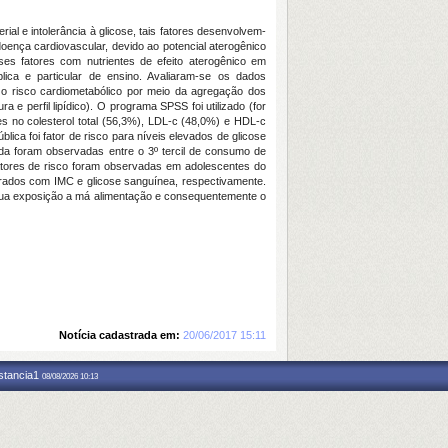
ial e intolerância à glicose, tais fatores desenvolvem-
ença cardiovascular, devido ao potencial aterogênico
sses fatores com nutrientes de efeito aterogênico em
ica e particular de ensino. Avaliaram-se os dados
do o risco cardiometabólico por meio da agregação dos
 e perfil lipídico). O programa SPSS foi utilizado (for
es no colesterol total (56,3%), LDL-c (48,0%) e HDL-c
lica foi fator de risco para níveis elevados de glicose
inda foram observadas entre o 3º tercil de consumo de
atores de risco foram observadas em adolescentes do
urados com IMC e glicose sanguínea, respectivamente.
a sua exposição a má alimentação e consequentemente o
Notícia cadastrada em:
20/06/2017 15:11
nstancia1
08/08/2026 10:13