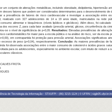
r um conjunto de alterações metabólicas, incluindo obesidade, dislipidemia, hipertensão arter
m desses fatores que podem ser considerados determinantes para o desenvolvimento de do
icar a prevalência de fatores de risco cardiovascular e investigar a associação entre e
al, realizado com 327 adolescentes de 14 a 19 anos idade, matriculados na rede públ
consumo alimentar e bioquímicos (níveis lipídicos e glicídicos). Além disso, foi calcula
dos escores Z, para cada fator avaliado (pressão arterial, glicose, circunferência da cintura
tou-se o nível de significância de p<0,05.
Resultados:
Elevadas prevalências de alteraçõ
o cardiometabólico foi maior para a escola pública e na análise de risco, ser da escola púb
<0,00), em contrapartida foi proteção para pressão arterial. Associações significativas a
 e excesso de peso (p<0,04), respectivamente.
Conclusão:
As maiores prevalências de f
Ainda foi observada associações entre o maior consumo de colesterol e ácidos graxos sat
voltada para os adolescentes, especialmente no ambiente escolar, com intuito de reduzir 
sculares clássicos.
ONCALVES FROTA
A
DRIGUES
ência de Tecnologia da Informação - STI/UFPI - (86) 3215-1124 | © UFRN | sigjb05.ufpi.br.i