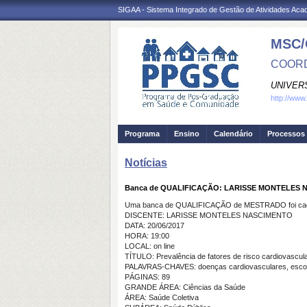
SIGAA - Sistema Integrado de Gestão de Atividades Ac
MSC/
COORD
UNIVER
http://www
Programa
Ensino
Calendário
Processos 
Notícias
Banca de QUALIFICAÇÃO: LARISSE MONTELES
Uma banca de QUALIFICAÇÃO de MESTRADO foi cada
DISCENTE: LARISSE MONTELES NASCIMENTO
DATA: 20/06/2017
HORA: 19:00
LOCAL: on line
TÍTULO: Prevalência de fatores de risco cardiovascul
PALAVRAS-CHAVES: doenças cardiovasculares, escore 
PÁGINAS: 89
GRANDE ÁREA: Ciências da Saúde
ÁREA: Saúde Coletiva