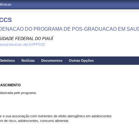
adêmicas
CCS
ENACAO DO PROGRAMA DE POS-GRADUACAO EM SAU
SIDADE FEDERAL DO PIAUÍ
.posgraduacao.ufpi.br//PPGSC
Seletivos
Notícias
Documentos
Outras Opções
 NASCIMENTO
strada pelo programa.
ar e sua associação com nutrientes de efeito aterogênico em adolescentes
de risco, adolescentes, consumo alimentar.