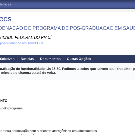
adêmicas
CCS
ENACAO DO PROGRAMA DE POS-GRADUACAO EM SAU
SIDADE FEDERAL DO PIAUÍ
.posgraduacao.ufpi.br//PPGSC
Seletivos
Notícias
Documentos
Outras Opções
ualização de funcionalidades às 13:30. Pedimos a todos que salvem seus trabalhos p
inutos o sistema estará de volta.
ENTO
pelo programa.
ar e sua associação com nutrientes aterogênicos em adolescentes.