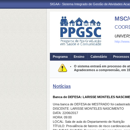
SIGAA - Sistema Integrado de Gestão de Atividades Ac
MSC/
COORD
UNIVER
http://www
Programa
Ensino
Calendário
Processos 
O sistema entrará em processo de at
Agradecemos a compreensão, em 15 m
Notícias
Banca de DEFESA: LARISSE MONTELES NASCIM
Uma banca de DEFESA de MESTRADO foi cadastrada 
DISCENTE: LARISSE MONTELES NASCIMENTO
DATA: 22/06/2017
HORA: 09:00
LOCAL: Sala de aula do Departamento de Nutrição
TÍTULO: Prevalência de fatores de risco cardiovascul