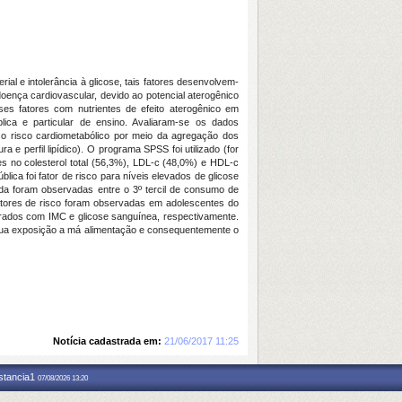
ial e intolerância à glicose, tais fatores desenvolvem-
ença cardiovascular, devido ao potencial aterogênico
sses fatores com nutrientes de efeito aterogênico em
ica e particular de ensino. Avaliaram-se os dados
do o risco cardiometabólico por meio da agregação dos
 e perfil lipídico). O programa SPSS foi utilizado (for
es no colesterol total (56,3%), LDL-c (48,0%) e HDL-c
lica foi fator de risco para níveis elevados de glicose
inda foram observadas entre o 3º tercil de consumo de
atores de risco foram observadas em adolescentes do
urados com IMC e glicose sanguínea, respectivamente.
a sua exposição a má alimentação e consequentemente o
Notícia cadastrada em:
21/06/2017 11:25
nstancia1
07/08/2026 13:20