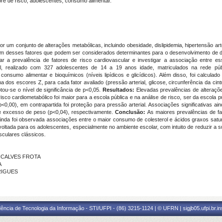
 de risco, adolescentes, consumo alimentar.
r um conjunto de alterações metabólicas, incluindo obesidade, dislipidemia, hipertensão arter
m desses fatores que podem ser considerados determinantes para o desenvolvimento de do
icar a prevalência de fatores de risco cardiovascular e investigar a associação entre e
al, realizado com 327 adolescentes de 14 a 19 anos idade, matriculados na rede públ
consumo alimentar e bioquímicos (níveis lipídicos e glicídicos). Além disso, foi calcula
dos escores Z, para cada fator avaliado (pressão arterial, glicose, circunferência da cintura
tou-se o nível de significância de p<0,05.
Resultados:
Elevadas prevalências de alteraçõ
o cardiometabólico foi maior para a escola pública e na análise de risco, ser da escola púb
<0,00), em contrapartida foi proteção para pressão arterial. Associações significativas a
 e excesso de peso (p<0,04), respectivamente.
Conclusão:
As maiores prevalências de f
Ainda foi observada associações entre o maior consumo de colesterol e ácidos graxos sat
voltada para os adolescentes, especialmente no ambiente escolar, com intuito de reduzir 
sculares clássicos.
ONCALVES FROTA
A
DRIGUES
ência de Tecnologia da Informação - STI/UFPI - (86) 3215-1124 | © UFRN | sigjb05.ufpi.br.i