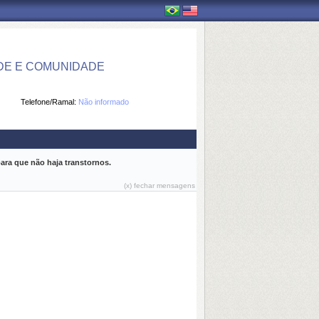
DE E COMUNIDADE
Telefone/Ramal:
Não informado
ara que não haja transtornos.
(x) fechar mensagens