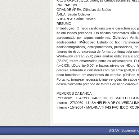
PALAVRAS-CHAVES: Doenças cardiovasculares, escore
PÁGINAS: 89
GRANDE ÁREA: Ciências da Saúde
ÁREA: Saúde Coletiva
SUBÁREA: Saúde Pública
RESUMO:
Introdução:
O risco cardiovascular é caracterizado po
se em idades precoces. Os hábitos alimentares são u
apresentado por alguns nutrientes.
Objetivo:
Verif
adolescentes.
Métodos:
Estudo do tipo transvers
sociodemográficos, antropométricos, pressóricos, de 
fatores de risco expressa de forma contínua pela soma 
Windows® versão 22.0) para análise estatística e ado
(55,0%) foram observadas entre os adolescentes. O risc
(p<0,03), LDL-c (p<0,00) e baixos níveis de HDL-c (p
gordura saturada e colesterol com glicemia (p<0,01)
sexo feminino e em estudantes de escolas públicas. 
Portanto, torna-se necessário intervenções de saúde 
desenvolvimento precoce de fatores de risco cardiova
MEMBROS DA BANCA:
Presidente - 1642393 - KAROLINE DE MACEDO G
Interno - 2730060 - LUISA HELENA DE OLIVEIRA LIM
Interno - 1549654 - MALVINA THAIS PACHECO RO
SIGAA | Superintend