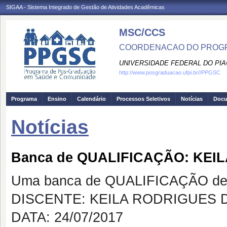
SIGAA - Sistema Integrado de Gestão de Atividades Acadêmicas
MSC/CCS
COORDENACAO DO PROGR
UNIVERSIDADE FEDERAL DO PIA
http://www.posgraduacao.ufpi.br//PPGSC
Programa
Ensino
Calendário
Processos Seletivos
Notícias
Doc
Notícias
Banca de QUALIFICAÇÃO: KE
Uma banca de QUALIFICAÇÃO de 
DISCENTE: KEILA RODRIGUES
DATA: 24/07/2017