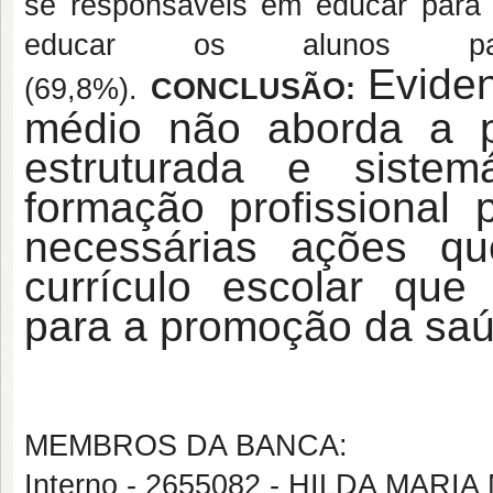
se responsáveis em educar para 
educar os alunos 
Ev
ide
(69,8%).
CONCLUSÃO:
médio não aborda a 
estruturada e sistemá
formação profissional
necessárias ações q
currículo escolar que 
para a promoção da saú
MEMBROS DA BANCA:
Interno - 2655082 - HILDA MAR