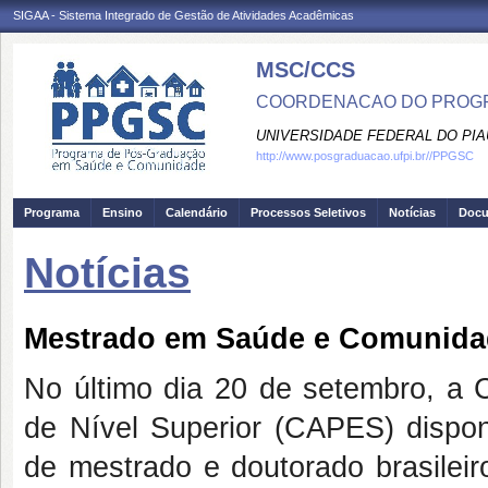
SIGAA - Sistema Integrado de Gestão de Atividades Acadêmicas
MSC/CCS
COORDENACAO DO PROGR
UNIVERSIDADE FEDERAL DO PIA
http://www.posgraduacao.ufpi.br//PPGSC
Programa
Ensino
Calendário
Processos Seletivos
Notícias
Doc
Notícias
Mestrado em Saúde e Comunidad
No último dia 20 de setembro, a
de Nível Superior (CAPES) disponi
de mestrado e doutorado brasilei