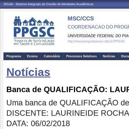
SIGAA - Sistema Integrado de Gestão de Atividades Acadêmicas
MSC/CCS
COORDENACAO DO PROGR
UNIVERSIDADE FEDERAL DO PIA
http://www.posgraduacao.ufpi.br//PPGSC
Programa
Ensino
Calendário
Processos Seletivos
Notícias
Doc
Notícias
Banca de QUALIFICAÇÃO: LAU
Uma banca de QUALIFICAÇÃO de 
DISCENTE: LAURINEIDE ROCHA
DATA: 06/02/2018