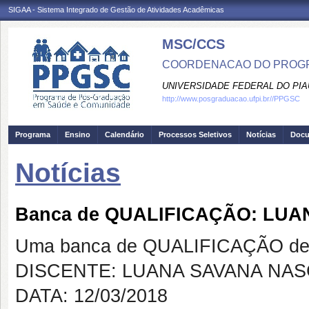
SIGAA - Sistema Integrado de Gestão de Atividades Acadêmicas
MSC/CCS
COORDENACAO DO PROGR
UNIVERSIDADE FEDERAL DO PIA
http://www.posgraduacao.ufpi.br//PPGSC
Programa
Ensino
Calendário
Processos Seletivos
Notícias
Doc
Notícias
Banca de QUALIFICAÇÃO: LU
Uma banca de QUALIFICAÇÃO de 
DISCENTE: LUANA SAVANA NA
DATA: 12/03/2018