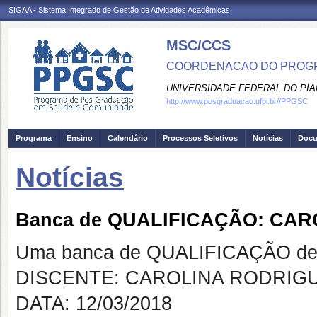
SIGAA - Sistema Integrado de Gestão de Atividades Acadêmicas
MSC/CCS
COORDENACAO DO PROGR
UNIVERSIDADE FEDERAL DO PIA
http://www.posgraduacao.ufpi.br//PPGSC
Programa
Ensino
Calendário
Processos Seletivos
Notícias
Doc
Notícias
Banca de QUALIFICAÇÃO: CAR
Uma banca de QUALIFICAÇÃO de 
DISCENTE: CAROLINA RODRIGU
DATA: 12/03/2018