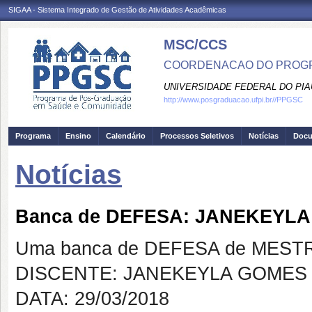
SIGAA - Sistema Integrado de Gestão de Atividades Acadêmicas
MSC/CCS
COORDENACAO DO PROGR
UNIVERSIDADE FEDERAL DO PIA
http://www.posgraduacao.ufpi.br//PPGSC
Programa
Ensino
Calendário
Processos Seletivos
Notícias
Doc
Notícias
Banca de DEFESA: JANEKEYL
Uma banca de DEFESA de MESTRAD
DISCENTE: JANEKEYLA GOMES
DATA: 29/03/2018