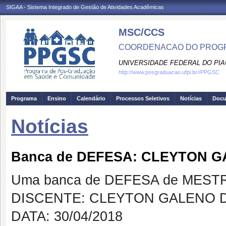
SIGAA - Sistema Integrado de Gestão de Atividades Acadêmicas
MSC/CCS
COORDENACAO DO PROGR
UNIVERSIDADE FEDERAL DO PIA
http://www.posgraduacao.ufpi.br//PPGSC
Programa
Ensino
Calendário
Processos Seletivos
Notícias
Doc
Notícias
Banca de DEFESA: CLEYTON 
Uma banca de DEFESA de MESTRAD
DISCENTE: CLEYTON GALENO 
DATA: 30/04/2018