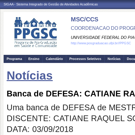
SIGAA - Sistema Integrado de Gestão de Atividades Acadêmicas
MSC/CCS
COORDENACAO DO PROGR
UNIVERSIDADE FEDERAL DO PIA
http://www.posgraduacao.ufpi.br//PPGSC
Programa
Ensino
Calendário
Processos Seletivos
Notícias
Doc
Notícias
Banca de DEFESA: CATIANE 
Uma banca de DEFESA de MESTRAD
DISCENTE: CATIANE RAQUEL 
DATA: 03/09/2018