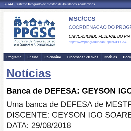
SIGAA - Sistema Integrado de Gestão de Atividades Acadêmicas
MSC/CCS
COORDENACAO DO PROGR
UNIVERSIDADE FEDERAL DO PIA
http://www.posgraduacao.ufpi.br//PPGSC
Programa
Ensino
Calendário
Processos Seletivos
Notícias
Doc
Notícias
Banca de DEFESA: GEYSON I
Uma banca de DEFESA de MESTRAD
DISCENTE: GEYSON IGO SOAR
DATA: 29/08/2018