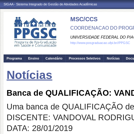
SIGAA - Sistema Integrado de Gestão de Atividades Acadêmicas
MSC/CCS
COORDENACAO DO PROGR
UNIVERSIDADE FEDERAL DO PIA
http://www.posgraduacao.ufpi.br//PPGSC
Programa
Ensino
Calendário
Processos Seletivos
Notícias
Doc
Notícias
Banca de QUALIFICAÇÃO: VA
Uma banca de QUALIFICAÇÃO de 
DISCENTE: VANDOVAL RODRIG
DATA: 28/01/2019