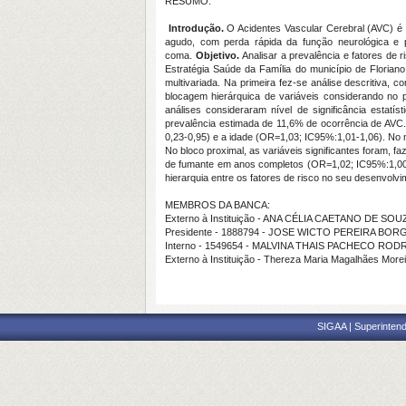
RESUMO:
Introdução.
O Acidentes Vascular Cerebral (AVC) 
agudo, com perda rápida da função neurológica e 
coma.
Objetivo.
Analisar a prevalência e fatores de
Estratégia Saúde da Família do município de Florian
multivariada. Na primeira fez-se análise descritiva, 
blocagem hierárquica de variáveis considerando no pl
análises consideraram nível de significância estat
prevalência estimada de 11,6% de ocorrência de AVC. 
0,23-0,95) e a idade (OR=1,03; IC95%:1,01-1,06). No m
No bloco proximal, as variáveis significantes foram
de fumante em anos completos (OR=1,02; IC95%:1,00
hierarquia entre os fatores de risco no seu desenvolv
MEMBROS DA BANCA:
Externo à Instituição - ANA CÉLIA CAETANO DE SOU
Presidente - 1888794 - JOSE WICTO PEREIRA BOR
Interno - 1549654 - MALVINA THAIS PACHECO RO
Externo à Instituição - Thereza Maria Magalhães More
SIGAA | Superintend