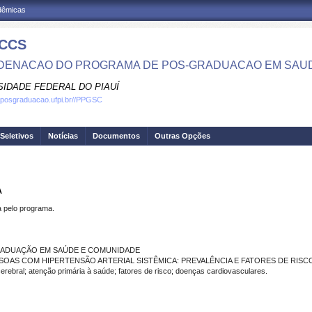
adêmicas
CCS
ENACAO DO PROGRAMA DE POS-GRADUACAO EM SAU
SIDADE FEDERAL DO PIAUÍ
.posgraduacao.ufpi.br//PPGSC
Seletivos
Notícias
Documentos
Outras Opções
A
pelo programa.
GRADUAÇÃO EM SAÚDE E COMUNIDADE
SOAS COM HIPERTENSÃO ARTERIAL SISTÊMICA: PREVALÊNCIA E FATORES DE RIS
ebral; atenção primária à saúde; fatores de risco; doenças cardiovasculares.