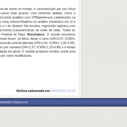
 de morte no mundo, é caracterizado por seu início
é casos mais graves, com sintomas globais, como o
eccional analítico com
378
hipertensos cadastrados na
a zona urbana.
Realizou-se análise estatística uni, bi e
o e t de Student. Na terceira, regressão logística com
roximal (características do estilo de vida). Todas as
e Federal do Piauí.
Resultados.
O estudo encontrou
vento foram: no bloco distal, o sexo (OR=0,47; IC95%:
pressão arterial alterada (OR=2,01; IC95%: 1,00-4,05).
 vez por semana (OR=2,37; IC95%:1,15-4,90) e o tempo
ação em geral. O modelo proposto revelou existir uma
ficam como modificáveis.
Notícia cadastrada em:
04/02/2019 15:18
nstancia1
07/08/2026 03:55