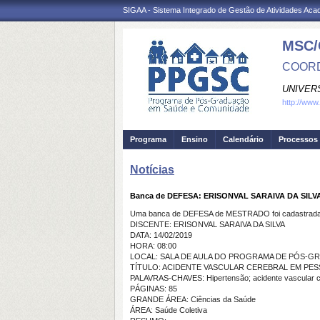
SIGAA - Sistema Integrado de Gestão de Atividades Ac
MSC/
COORD
UNIVER
http://www
Programa
Ensino
Calendário
Processos 
Notícias
Banca de DEFESA: ERISONVAL SARAIVA DA SILV
Uma banca de DEFESA de MESTRADO foi cadastrada 
DISCENTE: ERISONVAL SARAIVA DA SILVA
DATA: 14/02/2019
HORA: 08:00
LOCAL: SALA DE AULA DO PROGRAMA DE PÓS-
TÍTULO: ACIDENTE VASCULAR CEREBRAL EM PES
PALAVRAS-CHAVES: Hipertensão; acidente vascular cer
PÁGINAS: 85
GRANDE ÁREA: Ciências da Saúde
ÁREA: Saúde Coletiva