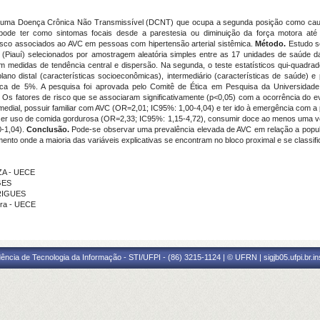
é uma Doença Crônica Não Transmissível (DCNT) que ocupa a segunda posição como causa
pode ter como sintomas focais desde a parestesia ou diminuição da força motora at
 risco associados ao AVC em pessoas com hipertensão arterial sistêmica.
Método.
Estudo s
o (Piauí) selecionados por amostragem aleatória simples entre as 17 unidades de saúde d
com medidas de tendência central e dispersão. Na segunda, o teste estatísticos qui-quadrad
ano distal (características socioeconômicas), intermediário (características de saúde) e p
ística de 5%. A pesquisa foi aprovada pelo Comitê de Ética em Pesquisa da Universidad
Os fatores de risco que se associaram significativamente (p<0,05) com a ocorrência do e
edial, possuir familiar com AVC (OR=2,01; IC95%: 1,00-4,04) e ter ido à emergência com a 
, fazer uso de comida gordurosa (OR=2,33; IC95%: 1,15-4,72), consumir doce ao menos uma
-1,04).
Conclusão.
Pode-se observar uma prevalência elevada de AVC em relação a popul
imento onde a maioria das variáveis explicativas se encontram no bloco proximal e se classi
ZA - UECE
GES
DRIGUES
ira - UECE
ência de Tecnologia da Informação - STI/UFPI - (86) 3215-1124 | © UFRN | sigjb05.ufpi.br.i