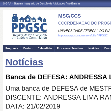
SIGAA - Sistema Integrado de Gestão de Atividades Acadêmicas
MSC/CCS
COORDENACAO DO PROGR
UNIVERSIDADE FEDERAL DO PIA
http://www.posgraduacao.ufpi.br//PPGSC
Programa
Ensino
Calendário
Processos Seletivos
Notícias
Doc
Notícias
Banca de DEFESA: ANDRESSA
Uma banca de DEFESA de MESTRAD
DISCENTE: ANDRESSA LIMA R
DATA: 21/02/2019