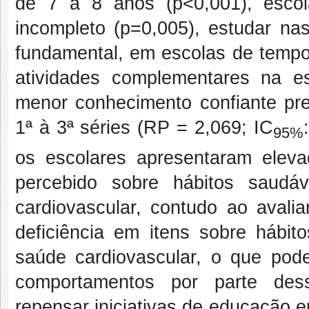
de 7 a 8 anos (p<0,001), escol
incompleto (p=0,005), estudar nas
fundamental, em escolas de tempo 
atividades complementares na es
menor conhecimento confiante pr
1ª à 3ª séries (RP = 2,069; IC
95%
os escolares apresentaram eleva
percebido sobre hábitos saudá
cardiovascular, contudo ao avali
deficiência em itens sobre hábit
saúde cardiovascular, o que pod
comportamentos por parte des
repensar iniciativas de educação 