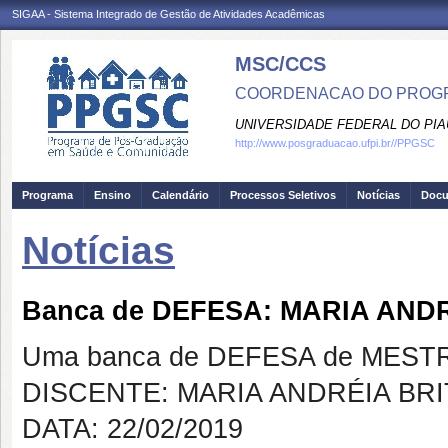
SIGAA - Sistema Integrado de Gestão de Atividades Acadêmicas
MSC/CCS
COORDENACAO DO PROGR
UNIVERSIDADE FEDERAL DO PIA
http://www.posgraduacao.ufpi.br//PPGSC
Programa
Ensino
Calendário
Processos Seletivos
Notícias
Doc
Notícias
Banca de DEFESA: MARIA AND
Uma banca de DEFESA de MESTRAD
DISCENTE: MARIA ANDRÉIA BR
DATA: 22/02/2019