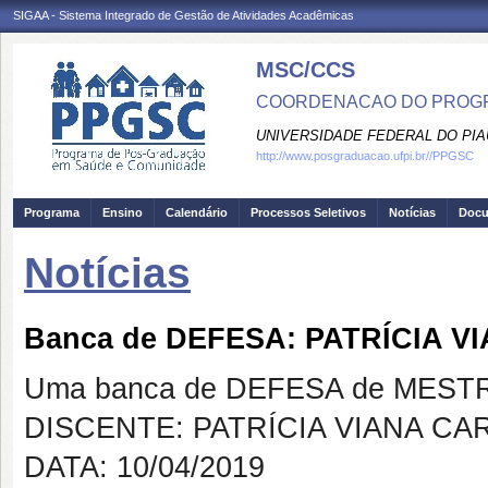
SIGAA - Sistema Integrado de Gestão de Atividades Acadêmicas
MSC/CCS
COORDENACAO DO PROGR
UNIVERSIDADE FEDERAL DO PIA
http://www.posgraduacao.ufpi.br//PPGSC
Programa
Ensino
Calendário
Processos Seletivos
Notícias
Doc
Notícias
Banca de DEFESA: PATRÍCIA 
Uma banca de DEFESA de MESTRAD
DISCENTE: PATRÍCIA VIANA CA
DATA: 10/04/2019