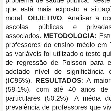
problema de saúde pública. Neste 
que está mais exposto a situaç
moral.
OBJETIVO
: Analisar a oc
escolas públicas e priva
associados.
METODOLOGIA:
Est
professores do ensino médio em T
as variáveis foi utilizado o teste 
de regressão de Poisson para e
adotado nível de significânci
(IC95%).
RESULTADOS
:
A maior 
(58,1%), com até 40 anos de 
particulares (50,2%). A média 
prevalência de professores que vi