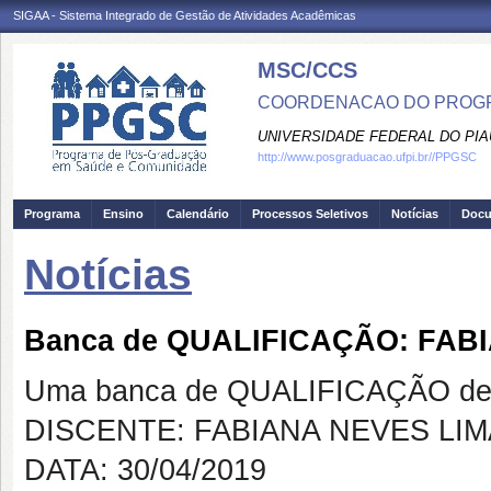
SIGAA - Sistema Integrado de Gestão de Atividades Acadêmicas
MSC/CCS
COORDENACAO DO PROGR
UNIVERSIDADE FEDERAL DO PIA
http://www.posgraduacao.ufpi.br//PPGSC
Programa
Ensino
Calendário
Processos Seletivos
Notícias
Doc
Notícias
Banca de QUALIFICAÇÃO: FAB
Uma banca de QUALIFICAÇÃO de 
DISCENTE: FABIANA NEVES LIM
DATA: 30/04/2019