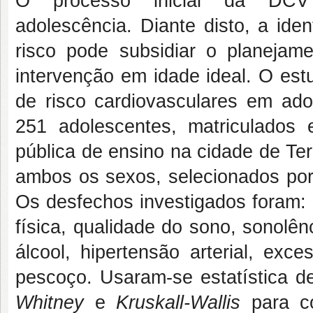
O processo inicial da DCV
adolescência.
Diante disto, a ide
risco pode subsidiar o planeja
intervenção em idade ideal. O estu
de risco cardiovasculares em ado
251 adolescentes, matriculados
pública de ensino na cidade de Te
ambos os sexos, s
elecionados po
Os desfechos investigados foram: 
física, qualidade do sono, sonolê
álcool, hipertensão arterial, exc
pescoço. Usaram-se estatística de
Whitney
e
Kruskall-Wallis
para co