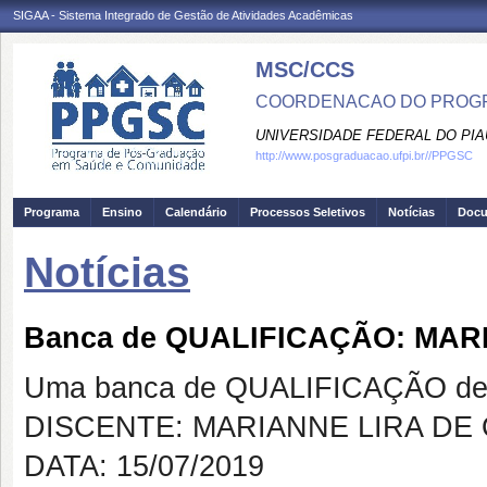
SIGAA - Sistema Integrado de Gestão de Atividades Acadêmicas
MSC/CCS
COORDENACAO DO PROGR
UNIVERSIDADE FEDERAL DO PIA
http://www.posgraduacao.ufpi.br//PPGSC
Programa
Ensino
Calendário
Processos Seletivos
Notícias
Doc
Notícias
Banca de QUALIFICAÇÃO: MAR
Uma banca de QUALIFICAÇÃO de 
DISCENTE: MARIANNE LIRA DE 
DATA: 15/07/2019