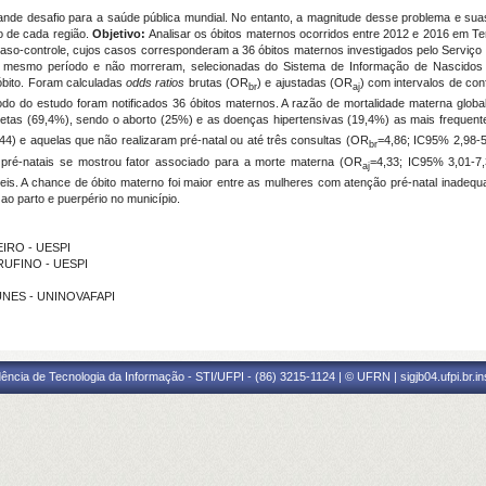
nde desafio para a saúde pública mundial. No entanto, a magnitude desse problema e sua
 de cada região.
Objetivo:
Analisar os óbitos maternos ocorridos entre
2012 e 2016
em Te
aso-controle, cujos casos corresponderam
a 36 óbitos maternos investigados pelo Serviço 
no mesmo período e não morreram, selecionadas do Sistema de Informação de Nascidos
óbito.
Foram calculadas
odds ratios
brutas (
OR
) e ajustadas (OR
)
com
intervalos de co
br
aj
do do estudo foram notificados 36 óbitos maternos. A razão de mortalidade materna
globa
retas (69,4%), sendo o aborto (25%) e as doenças hipertensivas (19,4%) as mais frequent
44) e aquelas que não realizaram pré-natal ou até três consultas (OR
=4,86; IC95% 2,98-5
br
 pré-natais se mostrou fator associado para a morte materna (OR
=4,33; IC95% 3,01-7
aj
is. A chance de óbito materno foi maior entre as mulheres com atenção pré-natal inadequa
 ao parto e puerpério no município.
EIRO - UESPI
 RUFINO - UESPI
NUNES - UNINOVAFAPI
ência de Tecnologia da Informação - STI/UFPI - (86) 3215-1124 | © UFRN | sigjb04.ufpi.br.i