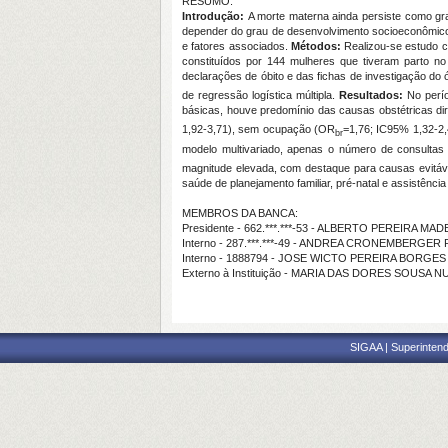
RESUMO:
Introdução:
A morte materna ainda persiste como gra
depender do grau de desenvolvimento socioeconômico
e fatores associados.
Métodos:
Realizou-se estudo c
constituídos por 144 mulheres que tiveram parto 
declarações de óbito e das fichas de investigação do 
de regressão logística múltipla.
Resultados:
No perío
básicas, houve predomínio das causas obstétricas di
1,92-3,71), sem ocupação (OR
=1,76; IC95% 1,32-2,
br
modelo multivariado, apenas o número de consultas
magnitude elevada, com destaque para causas evitáve
saúde de planejamento familiar, pré-natal e assistência
MEMBROS DA BANCA:
Presidente - 662.***.***-53 - ALBERTO PEREIRA MAD
Interno - 287.***.***-49 - ANDREA CRONEMBERGER
Interno - 1888794 - JOSE WICTO PEREIRA BORGES
Externo à Instituição - MARIA DAS DORES SOUSA 
SIGAA | Superintend