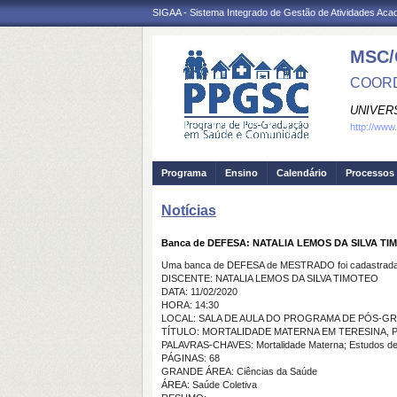
SIGAA - Sistema Integrado de Gestão de Atividades Ac
MSC/
COORD
UNIVER
http://www
Programa
Ensino
Calendário
Processos 
Notícias
Banca de DEFESA: NATALIA LEMOS DA SILVA T
Uma banca de DEFESA de MESTRADO foi cadastrada 
DISCENTE: NATALIA LEMOS DA SILVA TIMOTEO
DATA: 11/02/2020
HORA: 14:30
LOCAL: SALA DE AULA DO PROGRAMA DE PÓS-
TÍTULO: MORTALIDADE MATERNA EM TERESINA, P
PALAVRAS-CHAVES: Mortalidade Materna; Estudos de 
PÁGINAS: 68
GRANDE ÁREA: Ciências da Saúde
ÁREA: Saúde Coletiva