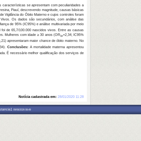
s características se apresentam com peculiaridades a
resina, Piauí, descrevendo magnitude, causas básicas
de Vigilância do Óbito Materno e cujos controles foram
 Vivos.
Os dados são secundários, com análise das
nfiança de 95% (IC95%) e análise multivariada por meio
l foi de 65,7/100.000 nascidos vivos. Entre as causas
es.
Mulheres com idade ≥ 30 anos (OR
=2,34; IC95%
br
,21) apresentaram maior chance de óbito materno. No
,34).
Conclusões:
A mortalidade materna apresentou
da. É necessário melhor qualificação dos serviços de
Notícia cadastrada em:
28/01/2020 11:28
nstancia1
09/08/2026 08:49