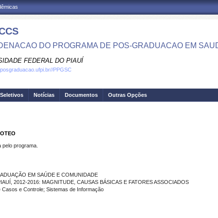
adêmicas
CCS
ENACAO DO PROGRAMA DE POS-GRADUACAO EM SAU
SIDADE FEDERAL DO PIAUÍ
.posgraduacao.ufpi.br//PPGSC
Seletivos
Notícias
Documentos
Outras Opções
IMOTEO
pelo programa.
GRADUAÇÃO EM SAÚDE E COMUNIDADE
IAUÍ, 2012-2016: MAGNITUDE, CAUSAS BÁSICAS E FATORES ASSOCIADOS
Casos e Controle; Sistemas de Informação