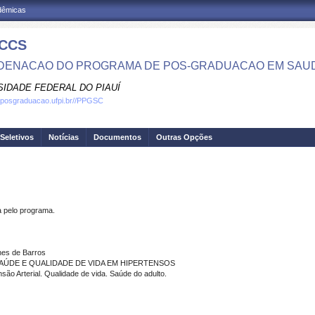
adêmicas
CCS
ENACAO DO PROGRAMA DE POS-GRADUACAO EM SAU
SIDADE FEDERAL DO PIAUÍ
.posgraduacao.ufpi.br//PPGSC
Seletivos
Notícias
Documentos
Outras Opções
pelo programa.
nes de Barros
AÚDE E QUALIDADE DE VIDA EM HIPERTENSOS
o Arterial. Qualidade de vida. Saúde do adulto.