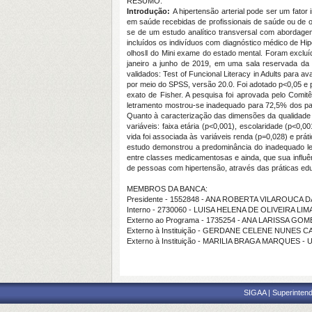
RESUMO:
Introdução:
A hipertensão arterial pode ser um fato
em saúde recebidas de profissionais de saúde ou de o
se de um estudo analítico transversal com abordagem
incluídos os indivíduos com diagnóstico médico de Hip
olhos‖ do Mini exame do estado mental. Foram excluí
janeiro a junho de 2019, em uma sala reservada da 
validados: Test of Funcional Literacy in Adults para a
por meio do SPSS, versão 20.0. Foi adotado p<0,05 e p
exato de Fisher. A pesquisa foi aprovada pelo Comi
letramento mostrou-se inadequado para 72,5% dos par
Quanto à caracterização das dimensões da qualidade d
variáveis: faixa etária (p<0,001), escolaridade (p<0
vida foi associada às variáveis renda (p=0,028) e práti
estudo demonstrou a predominância do inadequado let
entre classes medicamentosas e ainda, que sua influê
de pessoas com hipertensão, através das práticas ed
MEMBROS DA BANCA:
Presidente - 1552848 - ANA ROBERTA VILAROUCA D
Interno - 2730060 - LUISA HELENA DE OLIVEIRA LIM
Externo ao Programa - 1735254 - ANA LARISSA G
Externo à Instituição - GERDANE CELENE NUNES 
Externo à Instituição - MARILIA BRAGA MARQUES - 
SIGAA | Superintend