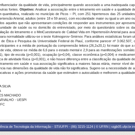
r influenciador da qualidade de vida, principalmente quando associado a uma inadequada c
utras fontes.
Objetivo:
Analisar a associação entre o letramento em saúde e a qualidade d
 quantitativa, realizado no município de Picos – PI, com 251 hipertensos das 25 unidad
ertensão Arterial, adultos (entre 18 e 59 anos), com escolaridade maior ou igual a um ano 
dos aqueles que não apresentaram condições de responder aos instrumentos por apresentar 
unidade de saúde ou no domicílio do entrevistado, por meio do questionário sobre os da
valiação do letramento e o MiniCuestionario de Calidad Vida em Hipertensión Arterial para a
ara normalidade utilizou-se o teste Kolmogorov-Smirnov. Para análises estatísticas foram ut
tê de Ética e Pesquisa da Universidade Federal do Piauí, conforme parecer nº 3.062.507
ticipantes e a média de pontuação da compreensão leitora (26,2±20,1) foi maior do que a
e vida, obteve-se média de 6,6 para o estado mental e 2,9 para as manifestações somátic
,001), tipo de escola (p<0,001), ocupação (p=0,04), classe econômica (p=0,004) e medicamen
ca de atividade física (p<0,001), e não houve diferença entre a classificação da qualidade de
ramento em saúde e sua associação significativa a maiores faixas etária, menor nível de
ncia nas dimensões da qualidade de vida não foi significativa. Sugere-se a necessidade d
ucativas e ações promotoras da saúde que estimulem o autocuidado e melhorem a qualidade
A SILVA
A
OMES MACHADO
CARVALHO - UESPI
UFC
ência de Tecnologia da Informação - STI/UFPI - (86) 3215-1124 | © UFRN | sigjb05.ufpi.br.i