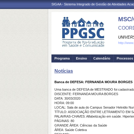
SIGAA - Sistema Integrado de Gestão de Atividades Ac
MSC/
COORD
UNIVER
http://www
Programa
Ensino
Calendário
Processos 
Notícias
Banca de DEFESA: FERNANDA MOURA BORGES
Uma banca de DEFESA de MESTRADO foi cadastrada 
DISCENTE: FERNANDA MOURA BORGES
DATA: 30/03/2020
HORA: 09:00
LOCAL: Sala de aula do Campus Senador Helvidio Nu
TÍTULO: ASSOCIAÇÃO ENTRE LETRAMENTO EM S
PALAVRAS-CHAVES: Alfabetização em saúde. Hipertensã
PÁGINAS: 80
GRANDE ÁREA: Ciências da Saúde
ÁREA: Saúde Coletiva