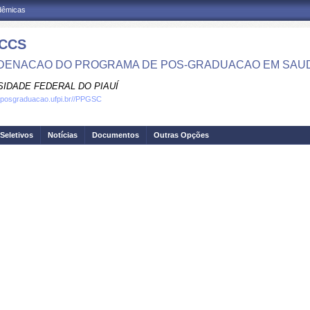
adêmicas
CCS
ENACAO DO PROGRAMA DE POS-GRADUACAO EM SAU
SIDADE FEDERAL DO PIAUÍ
.posgraduacao.ufpi.br//PPGSC
Seletivos
Notícias
Documentos
Outras Opções