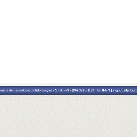
ência de Tecnologia da Informação - STI/UFPI - (86) 3215-1124 | © UFRN | sigjb05.ufpi.br.i